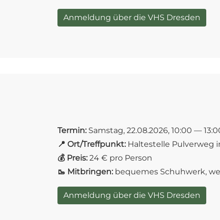
Anmeldung über die VHS Dresden
Termin:
Samstag, 22.08.2026, 10:00 — 13:0
📍 Ort/Treffpunkt:
Haltestelle Pulverweg 
💰 Preis:
24 € pro Person
🥾 Mitbringen:
bequemes Schuhwerk, wette
Anmeldung über die VHS Dresden