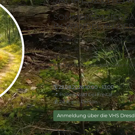
SOMMERSPAZIERG
IM WANDEL AN DER
Der Sommer ist die Zeit der Fül
diesem achtsamen Spaziergang
Atmosphäre des Waldes ei
Achtsamkeitsimpulsen unsere Ba
🗓️ 22.08.2026 10:00 - 13:00
📍 Poisenwald bei Freital
💰 24 € pro Person
Anmeldung über die VHS Dres
Mehr Resilienz Wanderungen