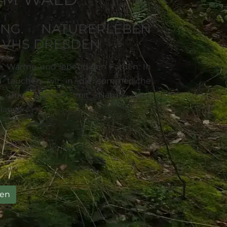
ANG. NATURERLEBEN
 VHS DRESDEN
le, Wärme und lebendigen Farben. In
 tauchen wir in die sommerliche
n und stärken mit Natur- und
lance.
den