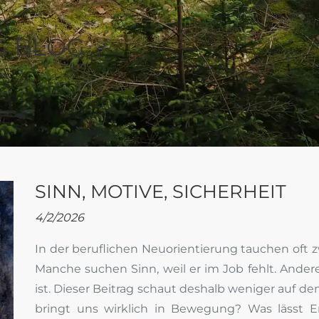
G BLOG
SINN, MOTIVE, SICHERHEIT
4/2/2026
In der beruflichen Neuorientierung tauchen oft z
Manche suchen Sinn, weil er im Job fehlt. Andere
ist. Dieser Beitrag schaut deshalb weniger auf de
bringt uns wirklich in Bewegung? Was lässt E