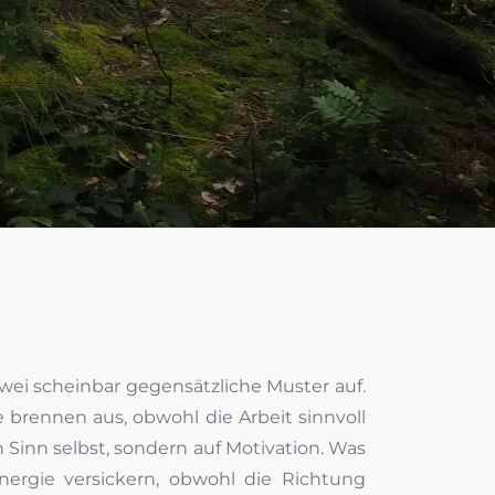
wei scheinbar gegensätzliche Muster auf.
 brennen aus, obwohl die Arbeit sinnvoll
n Sinn selbst, sondern auf Motivation. Was
nergie versickern, obwohl die Richtung