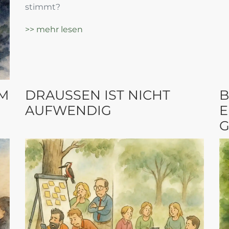
stimmt?
>> mehr lesen
IM
DRAUSSEN IST NICHT A
B
UFWENDIG
E