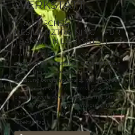
WERKSTATT
PRAKTISCHES
RESILIENZTRAINING FÜR
TEAMS – IN DER NATUR
Ein Offsite für Teams, die Stress, Resilienz
und mentale Gesundheit nicht erst dann
zum Thema machen wollen, wenn
Belastung bereits spürbar zu viel geworden
ist. Hier entwickeln Teams gemeinsam
einen präventiveren Umgang mit Stress
und Anspannung – mit Bewegung, Natur,
Reflexion und konkretem Transfer in den
Arbeitsalltag.