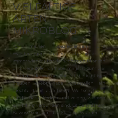
VIELFÄLTIGE
ARTEN
MIKROBLOG
Auf meinen Spaziergängen und
Wanderungen stolpere ich begeistert
immer wieder über die schönsten Pflanzen
und Tiere 🌿🌺. Ich habe mir jetzt zum Ziel
gesetzt jede Woche eine Art die ich frisch
draußen erlebt habe vorzustellen. Ich
möchte damit eine tiefere Wertschätzung
für die Natur fördern und zeigen, wie eng
wir mit ihr verbunden sind. Es geht darum,
Bewusstsein für die kleinen Wunder zu