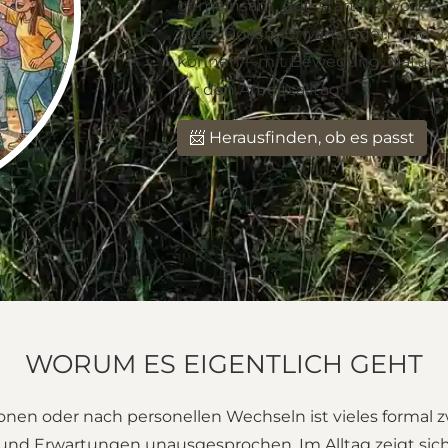
gemeinsam gut starten wollen.
Ziele, Rollen, Erwartungen und
können – mit Bewegung, Natur, 
für den Arbeitsalltag.
📨 Herausfinden, ob es passt
WORUM ES EIGENTLICH GEHT
nen oder nach personellen Wechseln ist vieles formal z
ilt und Erwartungen unausgesprochen. Im Alltag zeigt sic