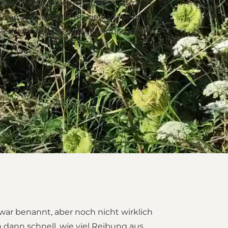
 Hier entsteht ein Rahmen, in dem
 Zusammenarbeit früh geklärt werden
Reflexion und klaren Vereinbarungen
war benannt, aber noch nicht wirklich
h dann schnell, wie viel Reibung aus