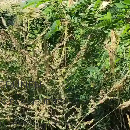
 GRÜNEN
G FÜR NEUE TEAMS –
ht einfach nur loslaufen, sondern