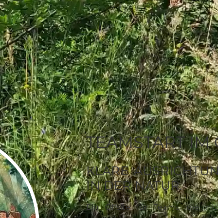
TEAMSTART IM
KLARE AUSRICHTUN
IN DER NATUR.
Ein Offsite für Teams, die nic