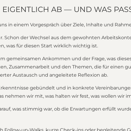
S EIGENTLICH AB — UND WAS PAS
ns in einem Vorgespräch über Ziele, Inhalte und Rah
tur. Schon der Wechsel aus dem gewohnten Arbeitskont
n, was für diesen Start wirklich wichtig ist.
nem gemeinsamen Ankommen und der Frage, was dieses
ungen, Zusammenarbeit und den Themen, die für einen gut
rter Austausch und angeleitete Reflexion ab.
rkenntnisse gebündelt und in konkrete Vereinbarungen
as nehmen wir mit, was halten wir fest, was wollen wir 
uf, was stimmig war, ob die Erwartungen erfüllt wurde
ch Follow-up-Walks, kurze Check-ins oder begleitende G